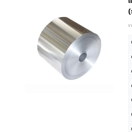
แ
(
ร